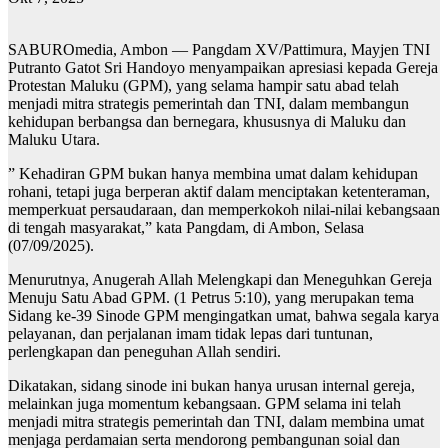
SABUROmedia, Ambon — Pangdam XV/Pattimura, Mayjen TNI
Putranto Gatot Sri Handoyo menyampaikan apresiasi kepada Gereja
Protestan Maluku (GPM), yang selama hampir satu abad telah
menjadi mitra strategis pemerintah dan TNI, dalam membangun
kehidupan berbangsa dan bernegara, khususnya di Maluku dan
Maluku Utara.
” Kehadiran GPM bukan hanya membina umat dalam kehidupan
rohani, tetapi juga berperan aktif dalam menciptakan ketenteraman,
memperkuat persaudaraan, dan memperkokoh nilai-nilai kebangsaan
di tengah masyarakat,” kata Pangdam, di Ambon, Selasa
(07/09/2025).
Menurutnya, Anugerah Allah Melengkapi dan Meneguhkan Gereja
Menuju Satu Abad GPM. (1 Petrus 5:10), yang merupakan tema
Sidang ke-39 Sinode GPM mengingatkan umat, bahwa segala karya
pelayanan, dan perjalanan imam tidak lepas dari tuntunan,
perlengkapan dan peneguhan Allah sendiri.
Dikatakan, sidang sinode ini bukan hanya urusan internal gereja,
melainkan juga momentum kebangsaan. GPM selama ini telah
menjadi mitra strategis pemerintah dan TNI, dalam membina umat
menjaga perdamaian serta mendorong pembangunan soial dan