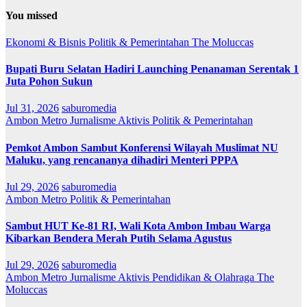
You missed
Ekonomi & Bisnis
Politik & Pemerintahan
The Moluccas
Bupati Buru Selatan Hadiri Launching Penanaman Serentak 1
Juta Pohon Sukun
Jul 31, 2026
saburomedia
Ambon Metro
Jurnalisme Aktivis
Politik & Pemerintahan
Pemkot Ambon Sambut Konferensi Wilayah Muslimat NU
Maluku, yang rencananya dihadiri Menteri PPPA
Jul 29, 2026
saburomedia
Ambon Metro
Politik & Pemerintahan
Sambut HUT Ke-81 RI, Wali Kota Ambon Imbau Warga
Kibarkan Bendera Merah Putih Selama Agustus
Jul 29, 2026
saburomedia
Ambon Metro
Jurnalisme Aktivis
Pendidikan & Olahraga
The
Moluccas