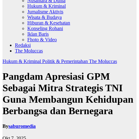
Nusantara & Dunia
Hukum & Kriminal
Jurnalisme Aktivis
Wisata & Budaya
Hiburan & Kesehatan
Konseling Rohani
Iklan Baris
Fhoto & Video
Redaksi
The Moluccas
Hukum & Kriminal
Politik & Pemerintahan
The Moluccas
Pangdam Apresiasi GPM
Sebagai Mitra Strategis TNI
Guna Membangun Kehidupan
Berbangsa dan Bernegara
By
saburomedia
Okt 7, 2025