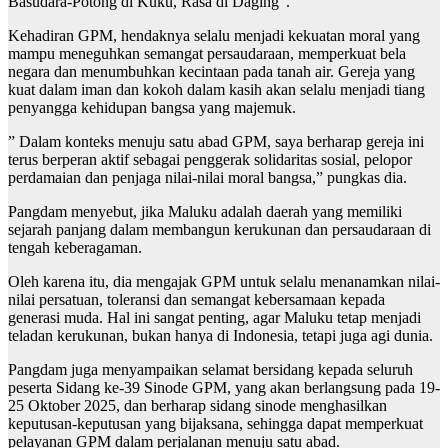
Basudara-Potong di Kuku, Rasa di Daging”.
Kehadiran GPM, hendaknya selalu menjadi kekuatan moral yang
mampu meneguhkan semangat persaudaraan, memperkuat bela
negara dan menumbuhkan kecintaan pada tanah air. Gereja yang
kuat dalam iman dan kokoh dalam kasih akan selalu menjadi tiang
penyangga kehidupan bangsa yang majemuk.
” Dalam konteks menuju satu abad GPM, saya berharap gereja ini
terus berperan aktif sebagai penggerak solidaritas sosial, pelopor
perdamaian dan penjaga nilai-nilai moral bangsa,” pungkas dia.
Pangdam menyebut, jika Maluku adalah daerah yang memiliki
sejarah panjang dalam membangun kerukunan dan persaudaraan di
tengah keberagaman.
Oleh karena itu, dia mengajak GPM untuk selalu menanamkan nilai-
nilai persatuan, toleransi dan semangat kebersamaan kepada
generasi muda. Hal ini sangat penting, agar Maluku tetap menjadi
teladan kerukunan, bukan hanya di Indonesia, tetapi juga agi dunia.
Pangdam juga menyampaikan selamat bersidang kepada seluruh
peserta Sidang ke-39 Sinode GPM, yang akan berlangsung pada 19-
25 Oktober 2025, dan berharap sidang sinode menghasilkan
keputusan-keputusan yang bijaksana, sehingga dapat memperkuat
pelayanan GPM dalam perjalanan menuju satu abad.