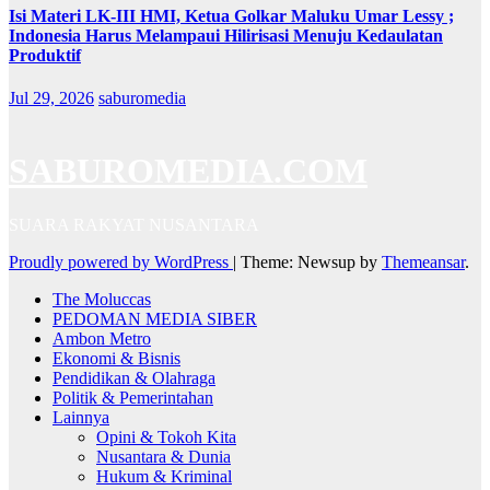
Isi Materi LK-III HMI, Ketua Golkar Maluku Umar Lessy ;
Indonesia Harus Melampaui Hilirisasi Menuju Kedaulatan
Produktif
Jul 29, 2026
saburomedia
SABUROMEDIA.COM
SUARA RAKYAT NUSANTARA
Proudly powered by WordPress
|
Theme: Newsup by
Themeansar
.
The Moluccas
PEDOMAN MEDIA SIBER
Ambon Metro
Ekonomi & Bisnis
Pendidikan & Olahraga
Politik & Pemerintahan
Lainnya
Opini & Tokoh Kita
Nusantara & Dunia
Hukum & Kriminal