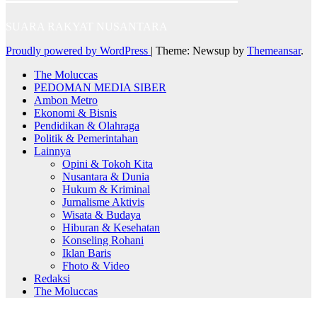
SUARA RAKYAT NUSANTARA
Proudly powered by WordPress
|
Theme: Newsup by
Themeansar
.
The Moluccas
PEDOMAN MEDIA SIBER
Ambon Metro
Ekonomi & Bisnis
Pendidikan & Olahraga
Politik & Pemerintahan
Lainnya
Opini & Tokoh Kita
Nusantara & Dunia
Hukum & Kriminal
Jurnalisme Aktivis
Wisata & Budaya
Hiburan & Kesehatan
Konseling Rohani
Iklan Baris
Fhoto & Video
Redaksi
The Moluccas