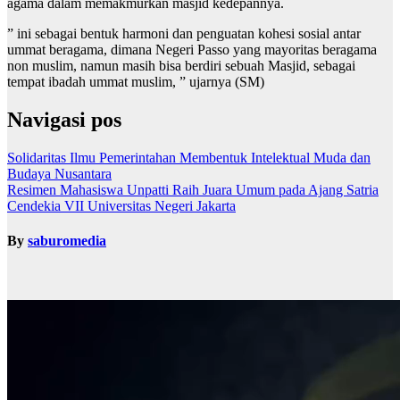
agama dalam memakmurkan masjid kedepannya.
” ini sebagai bentuk harmoni dan penguatan kohesi sosial antar
ummat beragama, dimana Negeri Passo yang mayoritas beragama
non muslim, namun masih bisa berdiri sebuah Masjid, sebagai
tempat ibadah ummat muslim, ” ujarnya (SM)
Navigasi pos
Solidaritas Ilmu Pemerintahan Membentuk Intelektual Muda dan
Budaya Nusantara
Resimen Mahasiswa Unpatti Raih Juara Umum pada Ajang Satria
Cendekia VII Universitas Negeri Jakarta
By
saburomedia