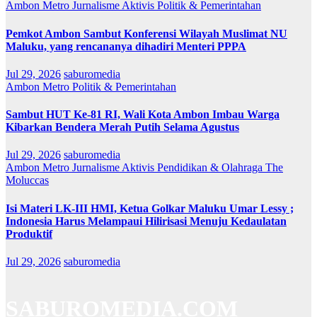
Ambon Metro
Jurnalisme Aktivis
Politik & Pemerintahan
Pemkot Ambon Sambut Konferensi Wilayah Muslimat NU
Maluku, yang rencananya dihadiri Menteri PPPA
Jul 29, 2026
saburomedia
Ambon Metro
Politik & Pemerintahan
Sambut HUT Ke-81 RI, Wali Kota Ambon Imbau Warga
Kibarkan Bendera Merah Putih Selama Agustus
Jul 29, 2026
saburomedia
Ambon Metro
Jurnalisme Aktivis
Pendidikan & Olahraga
The
Moluccas
Isi Materi LK-III HMI, Ketua Golkar Maluku Umar Lessy ;
Indonesia Harus Melampaui Hilirisasi Menuju Kedaulatan
Produktif
Jul 29, 2026
saburomedia
SABUROMEDIA.COM