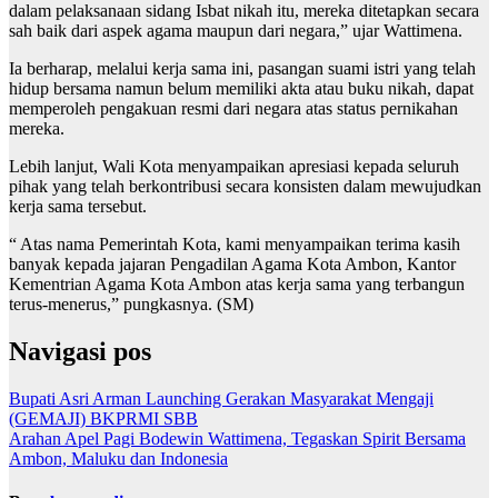
dalam pelaksanaan sidang Isbat nikah itu, mereka ditetapkan secara
sah baik dari aspek agama maupun dari negara,” ujar Wattimena.
Ia berharap, melalui kerja sama ini, pasangan suami istri yang telah
hidup bersama namun belum memiliki akta atau buku nikah, dapat
memperoleh pengakuan resmi dari negara atas status pernikahan
mereka.
Lebih lanjut, Wali Kota menyampaikan apresiasi kepada seluruh
pihak yang telah berkontribusi secara konsisten dalam mewujudkan
kerja sama tersebut.
“ Atas nama Pemerintah Kota, kami menyampaikan terima kasih
banyak kepada jajaran Pengadilan Agama Kota Ambon, Kantor
Kementrian Agama Kota Ambon atas kerja sama yang terbangun
terus-menerus,” pungkasnya. (SM)
Navigasi pos
Bupati Asri Arman Launching Gerakan Masyarakat Mengaji
(GEMAJI) BKPRMI SBB
Arahan Apel Pagi Bodewin Wattimena, Tegaskan Spirit Bersama
Ambon, Maluku dan Indonesia