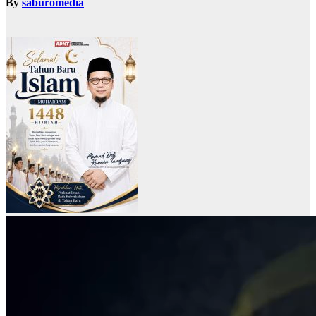
By
saburomedia