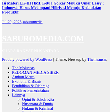
Isi Materi LK-III HMI, Ketua Golkar Maluku Umar Lessy ;
Indonesia Harus Melampaui Hilirisasi Menuju Kedaulatan
Produktif
Jul 29, 2026
saburomedia
SABUROMEDIA.COM
SUARA RAKYAT NUSANTARA
Proudly powered by WordPress
|
Theme: Newsup by
Themeansar
.
The Moluccas
PEDOMAN MEDIA SIBER
Ambon Metro
Ekonomi & Bisnis
Pendidikan & Olahraga
Politik & Pemerintahan
Lainnya
Opini & Tokoh Kita
Nusantara & Dunia
Hukum & Kriminal