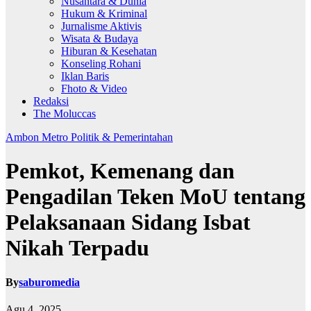
Nusantara & Dunia
Hukum & Kriminal
Jurnalisme Aktivis
Wisata & Budaya
Hiburan & Kesehatan
Konseling Rohani
Iklan Baris
Fhoto & Video
Redaksi
The Moluccas
Ambon Metro
Politik & Pemerintahan
Pemkot, Kemenang dan
Pengadilan Teken MoU tentang
Pelaksanaan Sidang Isbat
Nikah Terpadu
By
saburomedia
Agu 4, 2025