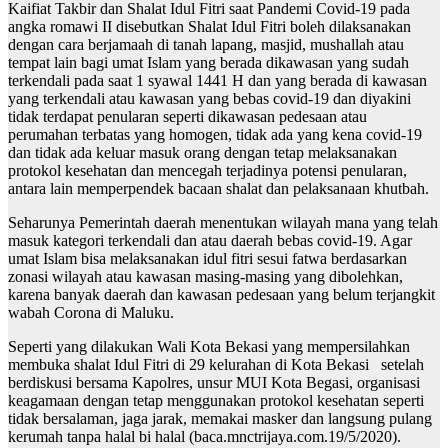
Kaifiat Takbir dan Shalat Idul Fitri saat Pandemi Covid-19 pada
angka romawi II disebutkan Shalat Idul Fitri boleh dilaksanakan
dengan cara berjamaah di tanah lapang, masjid, mushallah atau
tempat lain bagi umat Islam yang berada dikawasan yang sudah
terkendali pada saat 1 syawal 1441 H dan yang berada di kawasan
yang terkendali atau kawasan yang bebas covid-19 dan diyakini
tidak terdapat penularan seperti dikawasan pedesaan atau
perumahan terbatas yang homogen, tidak ada yang kena covid-19
dan tidak ada keluar masuk orang dengan tetap melaksanakan
protokol kesehatan dan mencegah terjadinya potensi penularan,
antara lain memperpendek bacaan shalat dan pelaksanaan khutbah.
Seharunya Pemerintah daerah menentukan wilayah mana yang telah
masuk kategori terkendali dan atau daerah bebas covid-19. Agar
umat Islam bisa melaksanakan idul fitri sesui fatwa berdasarkan
zonasi wilayah atau kawasan masing-masing yang dibolehkan,
karena banyak daerah dan kawasan pedesaan yang belum terjangkit
wabah Corona di Maluku.
Seperti yang dilakukan Wali Kota Bekasi yang mempersilahkan
membuka shalat Idul Fitri di 29 kelurahan di Kota Bekasi setelah
berdiskusi bersama Kapolres, unsur MUI Kota Begasi, organisasi
keagamaan dengan tetap menggunakan protokol kesehatan seperti
tidak bersalaman, jaga jarak, memakai masker dan langsung pulang
kerumah tanpa halal bi halal (baca.mnctrijaya.com.19/5/2020).