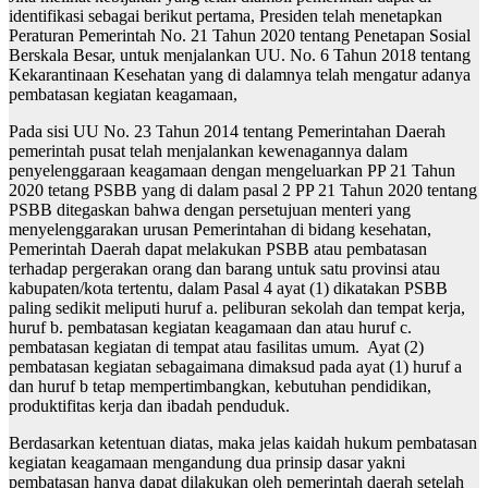
identifikasi sebagai berikut pertama, Presiden telah menetapkan
Peraturan Pemerintah No. 21 Tahun 2020 tentang Penetapan Sosial
Berskala Besar, untuk menjalankan UU. No. 6 Tahun 2018 tentang
Kekarantinaan Kesehatan yang di dalamnya telah mengatur adanya
pembatasan kegiatan keagamaan,
Pada sisi UU No. 23 Tahun 2014 tentang Pemerintahan Daerah
pemerintah pusat telah menjalankan kewenagannya dalam
penyelenggaraan keagamaan dengan mengeluarkan PP 21 Tahun
2020 tetang PSBB yang di dalam pasal 2 PP 21 Tahun 2020 tentang
PSBB ditegaskan bahwa dengan persetujuan menteri yang
menyelenggarakan urusan Pemerintahan di bidang kesehatan,
Pemerintah Daerah dapat melakukan PSBB atau pembatasan
terhadap pergerakan orang dan barang untuk satu provinsi atau
kabupaten/kota tertentu, dalam Pasal 4 ayat (1) dikatakan PSBB
paling sedikit meliputi huruf a. peliburan sekolah dan tempat kerja,
huruf b. pembatasan kegiatan keagamaan dan atau huruf c.
pembatasan kegiatan di tempat atau fasilitas umum. Ayat (2)
pembatasan kegiatan sebagaimana dimaksud pada ayat (1) huruf a
dan huruf b tetap mempertimbangkan, kebutuhan pendidikan,
produktifitas kerja dan ibadah penduduk.
Berdasarkan ketentuan diatas, maka jelas kaidah hukum pembatasan
kegiatan keagamaan mengandung dua prinsip dasar yakni
pembatasan hanya dapat dilakukan oleh pemerintah daerah setelah