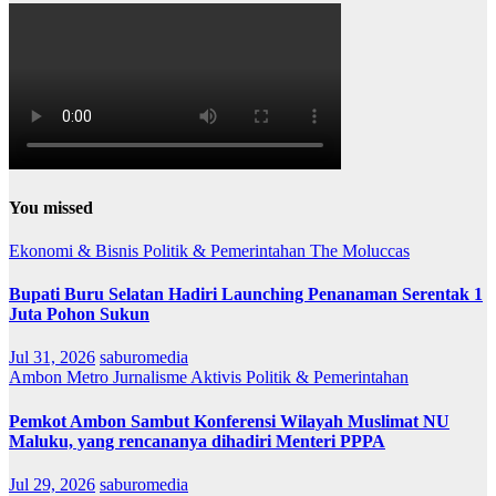
You missed
Ekonomi & Bisnis
Politik & Pemerintahan
The Moluccas
Bupati Buru Selatan Hadiri Launching Penanaman Serentak 1
Juta Pohon Sukun
Jul 31, 2026
saburomedia
Ambon Metro
Jurnalisme Aktivis
Politik & Pemerintahan
Pemkot Ambon Sambut Konferensi Wilayah Muslimat NU
Maluku, yang rencananya dihadiri Menteri PPPA
Jul 29, 2026
saburomedia