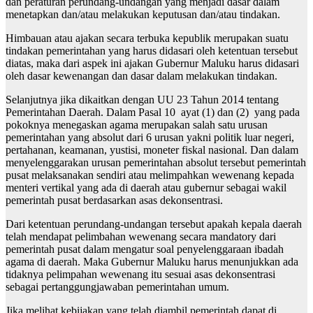
dan peraturan perundang-undangan yang menjadi dasar dalam
menetapkan dan/atau melakukan keputusan dan/atau tindakan.
Himbauan atau ajakan secara terbuka kepublik merupakan suatu
tindakan pemerintahan yang harus didasari oleh ketentuan tersebut
diatas, maka dari aspek ini ajakan Gubernur Maluku harus didasari
oleh dasar kewenangan dan dasar dalam melakukan tindakan.
Selanjutnya jika dikaitkan dengan UU 23 Tahun 2014 tentang
Pemerintahan Daerah. Dalam Pasal 10 ayat (1) dan (2) yang pada
pokoknya menegaskan agama merupakan salah satu urusan
pemerintahan yang absolut dari 6 urusan yakni politik luar negeri,
pertahanan, keamanan, yustisi, moneter fiskal nasional. Dan dalam
menyelenggarakan urusan pemerintahan absolut tersebut pemerintah
pusat melaksanakan sendiri atau melimpahkan wewenang kepada
menteri vertikal yang ada di daerah atau gubernur sebagai wakil
pemerintah pusat berdasarkan asas dekonsentrasi.
Dari ketentuan perundang-undangan tersebut apakah kepala daerah
telah mendapat pelimbahan wewenang secara mandatory dari
pemerintah pusat dalam mengatur soal penyelenggaraan ibadah
agama di daerah. Maka Gubernur Maluku harus menunjukkan ada
tidaknya pelimpahan wewenang itu sesuai asas dekonsentrasi
sebagai pertanggungjawaban pemerintahan umum.
Jika melihat kebijakan yang telah diambil pemerintah dapat di