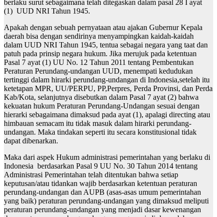
berlaku surut sebagaimana telah ditegaskan dalam pasal 28 I ayat
(1) UUD NRI Tahun 1945.
Apakah dengan sebuah pernyataan atau ajakan Gubernur Kepala
daerah bisa dengan sendirinya menyampingkan kaidah-kaidah
dalam UUD NRI Tahun 1945, tentua sebagai negara yang taat dan
patuh pada prinsip negara hukum. Jika merujuk pada ketentuan
Pasal 7 ayat (1) UU No. 12 Tahun 2011 tentang Pembentukan
Peraturan Perundang-undangan UUD, menempati kedudukan
tertinggi dalam hirarki perundang-undangan di Indonesia,setelah itu
ketetapan MPR, UU/PERPU, PP,Perpres, Perda Provinsi, dan Perda
Kab/Kota, selanjutnya disebutkan dalam Pasal 7 ayat (2) bahwa
kekuatan hukum Peraturan Perundang-Undangan sesuai dengan
hierarki sebagaimana dimaksud pada ayat (1), apalagi directing atau
himbauan semacam itu tidak masuk dalam hirarki perundang-
undangan. Maka tindakan seperti itu secara konstitusional tidak
dapat dibenarkan.
Maka dari aspek Hukum administrasi pemerintahan yang berlaku di
Indonesia berdasarkan Pasal 9 UU No. 30 Tahun 2014 tentang
Administrasi Pemerintahan telah ditentukan bahwa setiap
keputusan/atau tidankan wajib berdasarkan ketentuan peraturan
perundang-undangan dan AUPB (asas-asas umum pemerintahan
yang baik) peraturan perundang-undangan yang dimaksud meliputi
peraturan perundang-undangan yang menjadi dasar kewenangan