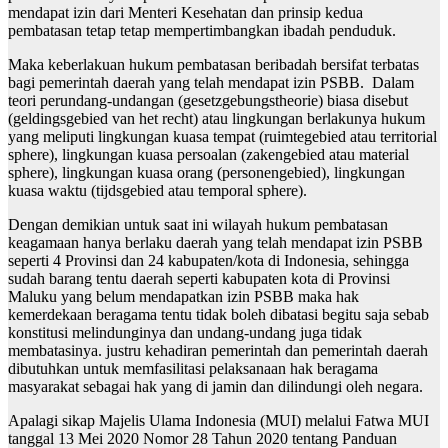
mendapat izin dari Menteri Kesehatan dan prinsip kedua
pembatasan tetap tetap mempertimbangkan ibadah penduduk.
Maka keberlakuan hukum pembatasan beribadah bersifat terbatas
bagi pemerintah daerah yang telah mendapat izin PSBB. Dalam
teori perundang-undangan (gesetzgebungstheorie) biasa disebut
(geldingsgebied van het recht) atau lingkungan berlakunya hukum
yang meliputi lingkungan kuasa tempat (ruimtegebied atau territorial
sphere), lingkungan kuasa persoalan (zakengebied atau material
sphere), lingkungan kuasa orang (personengebied), lingkungan
kuasa waktu (tijdsgebied atau temporal sphere).
Dengan demikian untuk saat ini wilayah hukum pembatasan
keagamaan hanya berlaku daerah yang telah mendapat izin PSBB
seperti 4 Provinsi dan 24 kabupaten/kota di Indonesia, sehingga
sudah barang tentu daerah seperti kabupaten kota di Provinsi
Maluku yang belum mendapatkan izin PSBB maka hak
kemerdekaan beragama tentu tidak boleh dibatasi begitu saja sebab
konstitusi melindunginya dan undang-undang juga tidak
membatasinya. justru kehadiran pemerintah dan pemerintah daerah
dibutuhkan untuk memfasilitasi pelaksanaan hak beragama
masyarakat sebagai hak yang di jamin dan dilindungi oleh negara.
Apalagi sikap Majelis Ulama Indonesia (MUI) melalui Fatwa MUI
tanggal 13 Mei 2020 Nomor 28 Tahun 2020 tentang Panduan