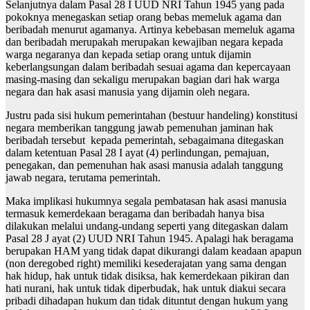
Selanjutnya dalam Pasal 28 I UUD NRI Tahun 1945 yang pada
pokoknya menegaskan setiap orang bebas memeluk agama dan
beribadah menurut agamanya. Artinya kebebasan memeluk agama
dan beribadah merupakah merupakan kewajiban negara kepada
warga negaranya dan kepada setiap orang untuk dijamin
keberlangsungan dalam beribadah sesuai agama dan kepercayaan
masing-masing dan sekaligu merupakan bagian dari hak warga
negara dan hak asasi manusia yang dijamin oleh negara.
Justru pada sisi hukum pemerintahan (bestuur handeling) konstitusi
negara memberikan tanggung jawab pemenuhan jaminan hak
beribadah tersebut kepada pemerintah, sebagaimana ditegaskan
dalam ketentuan Pasal 28 I ayat (4) perlindungan, pemajuan,
penegakan, dan pemenuhan hak asasi manusia adalah tanggung
jawab negara, terutama pemerintah.
Maka implikasi hukumnya segala pembatasan hak asasi manusia
termasuk kemerdekaan beragama dan beribadah hanya bisa
dilakukan melalui undang-undang seperti yang ditegaskan dalam
Pasal 28 J ayat (2) UUD NRI Tahun 1945. Apalagi hak beragama
berupakan HAM yang tidak dapat dikurangi dalam keadaan apapun
(non deregobed right) memiliki kesederajatan yang sama dengan
hak hidup, hak untuk tidak disiksa, hak kemerdekaan pikiran dan
hati nurani, hak untuk tidak diperbudak, hak untuk diakui secara
pribadi dihadapan hukum dan tidak dituntut dengan hukum yang