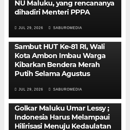
NU Maluku, yang rencananya
dihadiri Menteri PPPA
JUL 29, 2026
SABUROMEDIA
AMBON METRO
POLITIK & PEMERINTAHAN
Sambut HUT Ke-81 RI, Wali
Kota Ambon Imbau Warga
Kibarkan Bendera Merah
Putih Selama Agustus
AMBON METRO
JURNALISME AKTIVIS
JUL 29, 2026
SABUROMEDIA
PENDIDIKAN & OLAHRAGA
THE MOLUCCAS
Isi Materi LK-III HMI, Ketua
Golkar Maluku Umar Lessy ;
Indonesia Harus Melampaui
Hilirisasi Menuju Kedaulatan