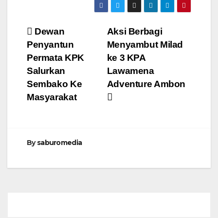
Navigasi
Dewan
Aksi Berbagi
Penyantun
Menyambut Milad
pos
Permata KPK
ke 3 KPA
Salurkan
Lawamena
Sembako Ke
Adventure Ambon
Masyarakat
By
saburomedia